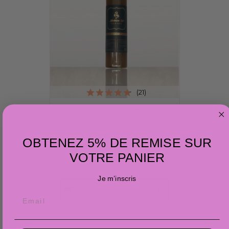
(21)
Olio Di Serpente
L'olio di serpente è una miscela di oli
vegetali dalle...
OBTENEZ 5% DE REMISE SUR
Prezzo
41,90 €
VOTRE PANIER
Je m’inscris

AGGIUNGI AL CARRELLO