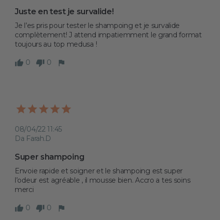
Juste en test je survalide!
Je l’es pris pour tester le shampoing et je survalide 
complètement! J attend impatiemment le grand format 
toujours au top medusa !
0
0
08/04/22 11:45
Da Farah.D
Super shampoing 
Envoie rapide et soigner et le shampoing est super 
l’odeur est agréable , il mousse bien. Accro a tes soins 
merci  
0
0