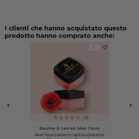
I clienti che hanno acquistato questo
prodotto hanno comprato anche:
favorite_border
1


(3)
Baume À Levres Aker Fassi
Aker fassi balsamo labbra idratante