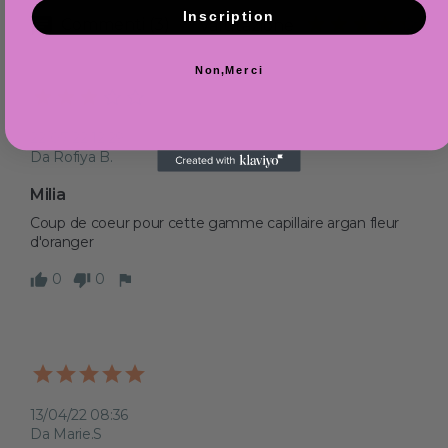
Inscription
Commenti (3)
Valutazione
Non,Merci
22/07/22 12:29
Da Rofiya B.
Milia 
Coup de coeur pour cette gamme capillaire argan fleur 
d'oranger 
0
0
13/04/22 08:36
Da Marie.S