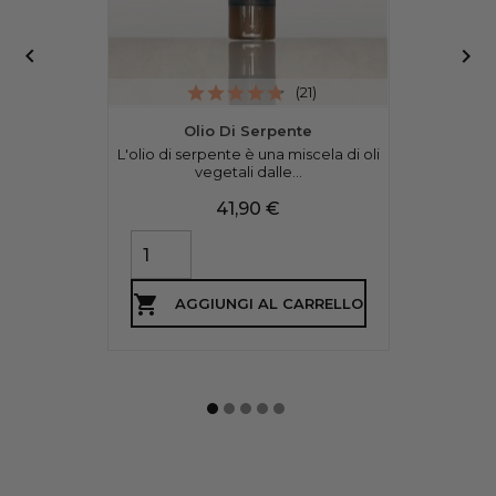


(21)
Olio Di Serpente
L'olio di serpente è una miscela di oli
vegetali dalle...
Prezzo
41,90 €

AGGIUNGI AL CARRELLO