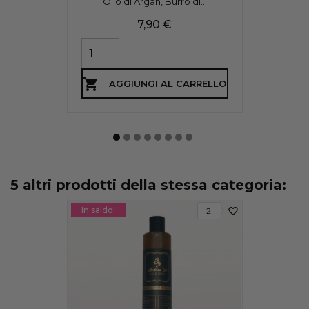
Olio di Argan, Burro di...
Prezzo
7,90 €

AGGIUNGI AL CARRELLO
5 altri prodotti della stessa categoria:
In saldo!
favorite_border
2