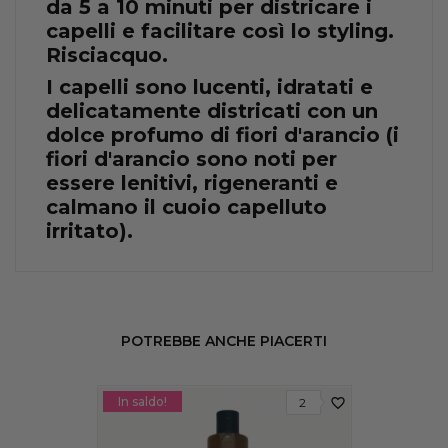
da 5 a 10 minuti per districare i
capelli e facilitare così lo styling.
Risciacquo.
I capelli sono lucenti, idratati e
delicatamente districati con un
dolce profumo di fiori d'arancio (i
fiori d'arancio sono noti per
essere lenitivi, rigeneranti e
calmano il cuoio capelluto
irritato).
POTREBBE ANCHE PIACERTI
In saldo!
favorite_border
2