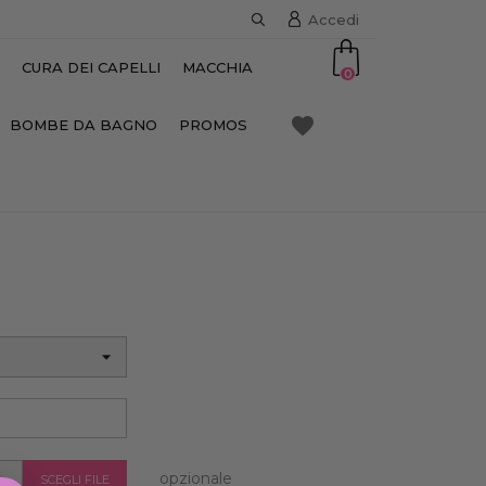
Accedi
CURA DEI CAPELLI
MACCHIA
0
favorite
BOMBE DA BAGNO
PROMOS
opzionale
SCEGLI FILE