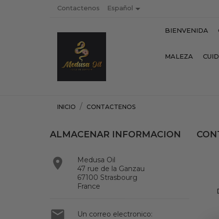

Contactenos
Español
BIENVENIDA
MALEZA
CUI
INICIO
CONTACTENOS
ALMACENAR INFORMACION
CON

Medusa Oil
47 rue de la Ganzau
67100 Strasbourg
France

Un correo electronico: