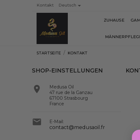

Kontakt
Deutsch
ZUHAUSE
GAM
MÄNNERPFLEG
STARTSEITE
KONTAKT
SHOP-EINSTELLUNGEN
KON

Medusa Oil
47 rue de la Ganzau
67100 Strasbourg
France

E-Mail:
contact@medusaoil.fr