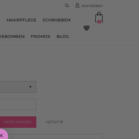
Anmelden
S
HAARPFLEGE
SCHRUBBEN
0
favorite
DEBOMBEN
PROMOS
BLOG
optional
DATEI WÄHLEN