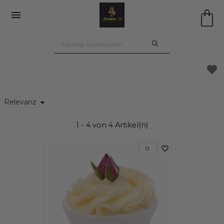

favorite

Relevanz
1 - 4 von 4 Artikel(n)
favorite_border
0