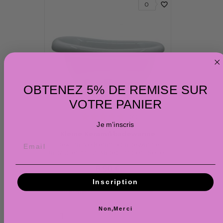
favorite_border
0
OBTENEZ 5% DE REMISE SUR
VOTRE PANIER
(4)
Je m’inscris
Kleine Keramikbadewanne
Dekorative Keramikbadewanne
Badzubehör für Badebomben, Seife,...
Preis
8,90 €
Inscription
Non,Merci