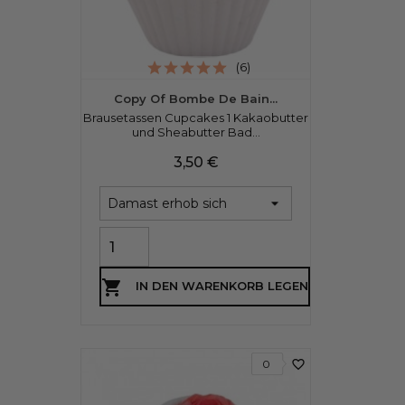
(6)
Copy Of Bombe De Bain...
Brausetassen Cupcakes 1 Kakaobutter
und Sheabutter Bad...
Preis
3,50 €

IN DEN WARENKORB LEGEN
favorite_border
0