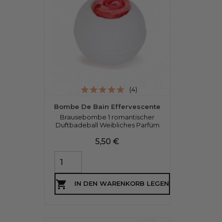
(4)
Bombe De Bain Effervescente
Brausebombe 1 romantischer
Duftbadeball Weibliches Parfüm
Preis
5,50 €

IN DEN WARENKORB LEGEN