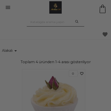

favorite

Alakalı
Toplam 4 üründen 1-4 arası gösteriliyor
favorite_border
0