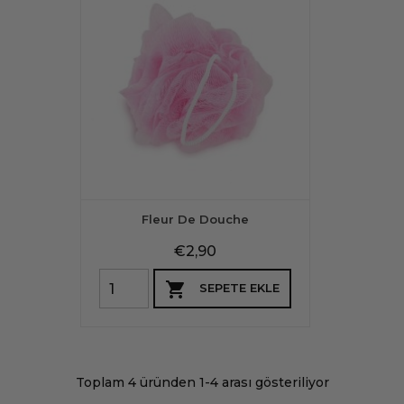
Fleur De Douche
Fiyat
€2,90

SEPETE EKLE
Toplam 4 üründen 1-4 arası gösteriliyor