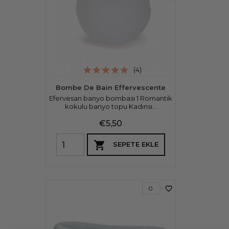
(4)
Bombe De Bain Effervescente
Efervesan banyo bombası 1 Romantik
kokulu banyo topu Kadınsı...
Fiyat
€5,50

SEPETE EKLE
favorite_border
0