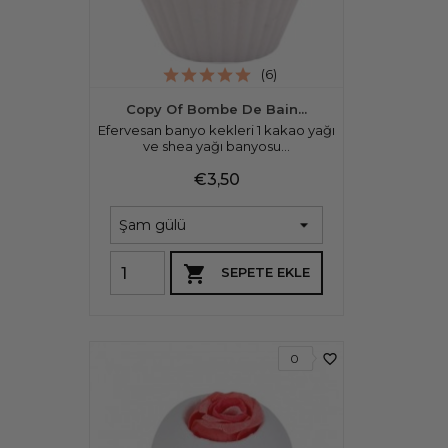
(6)
Copy Of Bombe De Bain...
Efervesan banyo kekleri 1 kakao yağı
ve shea yağı banyosu...
Fiyat
€3,50

SEPETE EKLE
favorite_border
0