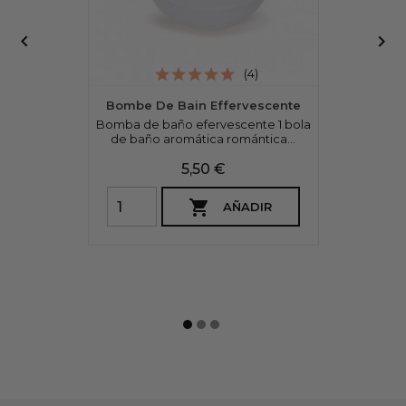


(4)
Bombe De Bain Effervescente
Bomba de baño efervescente 1 bola
de baño aromática romántica...
Precio
5,50 €

AÑADIR