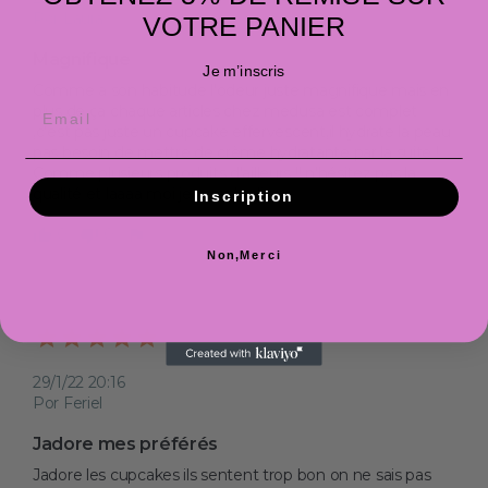
Por Laura
VOTRE PANIER
Magnifique 
Je m’inscris
Comme à son habitude l'odeur juste magnifique mais en 
plus de ça chaque articles chez medusa est complet 
,c'est pas juste un cupcake effervescent,il hydrate la peau 
pas besoin de mettre de crème hydratante par la suite ! 
Comme plusieurs produits d'ailleurs !! n'hésitez pas la 
qualité et laaaa moi je vous le dis
Inscription
0
0
Non,Merci
29/1/22 20:16
Por Feriel
Jadore mes préférés 
Jadore les cupcakes ils sentent trop bon on ne sais pas 