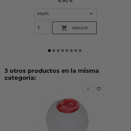
Precio
8,90 €

AÑADIR
3 otros productos en la misma
categoría:
favorite_border
0