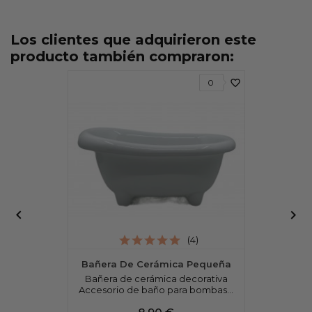
Los clientes que adquirieron este
producto también compraron:
favorite_border
0


(4)
Bañera De Cerámica Pequeña
Bañera de cerámica decorativa
Accesorio de baño para bombas...