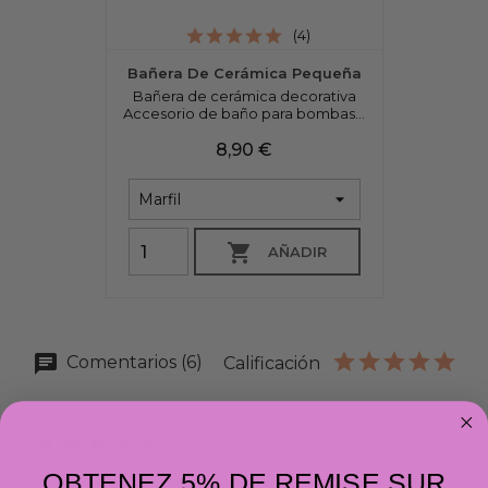
(4)
Bañera De Cerámica Pequeña
Bañera de cerámica decorativa
Accesorio de baño para bombas...
Precio
8,90 €

AÑADIR
Comentarios (6)
Calificación
OBTENEZ 5% DE REMISE SUR
27/6/22 20:20