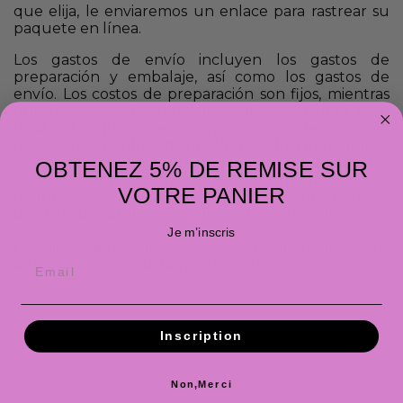
que elija, le enviaremos un enlace para rastrear su
paquete en línea.
Los gastos de envío incluyen los gastos de
preparación y embalaje, así como los gastos de
envío. Los costos de preparación son fijos, mientras
que los costos de transporte varían según el peso
total del paquete. Le recomendamos que consolide
todos sus artículos en un solo pedido. No podemos
combinar dos pedidos realizados por separado y los
OBTENEZ 5% DE REMISE SUR
costos de envío se aplican a cada uno de ellos. Su
VOTRE PANIER
paquete se envía bajo su propio riesgo, pero se
presta especial atención a los artículos frágiles.
Je m’inscris
Las dimensiones de las cajas son adecuadas y sus
artículos están debidamente protegidos.
Inscription
Non,Merci