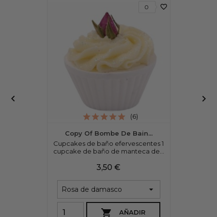
favorite_border
0


(6)
Copy Of Bombe De Bain...
Cupcakes de baño efervescentes 1
cupcake de baño de manteca de...
Precio
3,50 €

AÑADIR