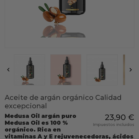


Aceite de argán orgánico Calidad
excepcional
Medusa Oil argán puro
23,90 €
Medusa Oil es 100 %
Impuestos incluidos
orgánico. Rica en
vitaminas A y E rejuvenecedoras, ácidos