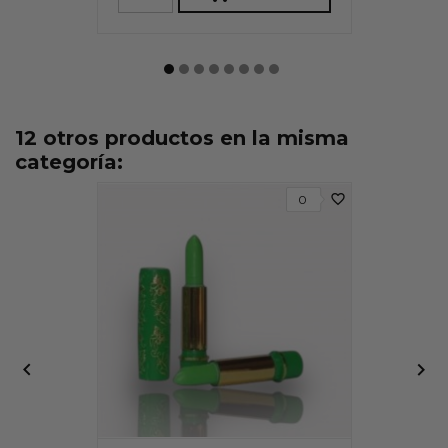
12 otros productos en la misma
categoría:
favorite_border
0

