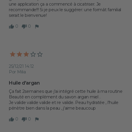
une application ça a commencé à cicatriser. Je 
recommande!!! Si je peux le suggérer: une formât familial 
serait le bienvenue! 
0
0
25/12/21 14:12
Por Milia
Huile d'argan 
Ça fait 2semaines que j'ai intégré cette huile à ma routine 
Beauté en complément du savon argan miel .

Je valide valide valide et re valide. Peau hydratée , l'huile 
pénètre bien dans la peau , j'aime beaucoup 
0
0