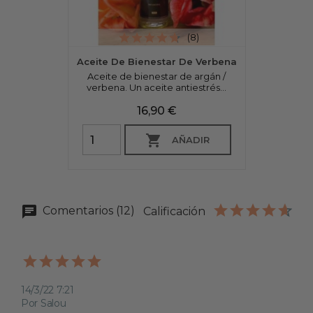
(8)
Aceite De Bienestar De Verbena
Aceite de bienestar de argán /
verbena. Un aceite antiestrés...
Precio
16,90 €

AÑADIR
Comentarios (12)
Calificación
14/3/22 7:21
Por Salou