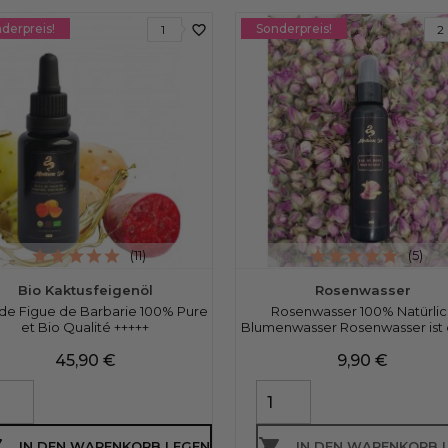
derpreis!
Sonderpreis!
favorite_border
1
2
(11)
(5)
Bio Kaktusfeigenöl
Rosenwasser
 de Figue de Barbarie 100% Pure
Rosenwasser 100% Natürlic
et Bio Qualité +++++
Blumenwasser Rosenwasser ist e
Preis
Preis
45,90 €
9,90 €


IN DEN WARENKORB LEGEN
IN DEN WARENKORB 