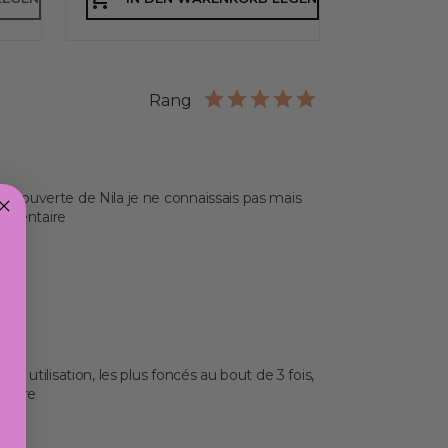
Rang
e découverte de Nila je ne connaissais pas mais 
mmentaire
ère utilisation, les plus foncés au bout de 3 fois, 
adore 