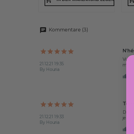
Kommentare (3)
N’hé
Vu sur
21.12.21 19:35
maint
By Houria
0
Top 
Dispar
21.12.21 19:33
je co
By Houria
0