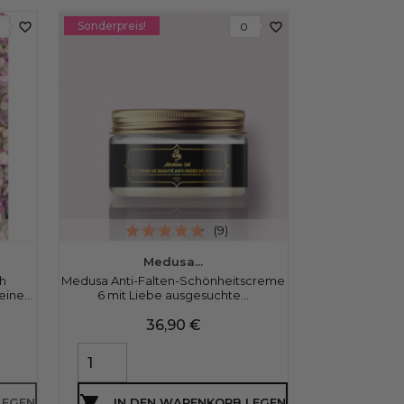
Sonderpreis!
favorite_border
favorite_border
0
(9)
Medusa...
Poud
h
Medusa Anti-Falten-Schönheitscreme
WAHR Nila-Pulve
ine...
6 mit Liebe ausgesuchte...
Preis
P
36,90 €
2


LEGEN
IN DEN WARENKORB LEGEN
IN DE