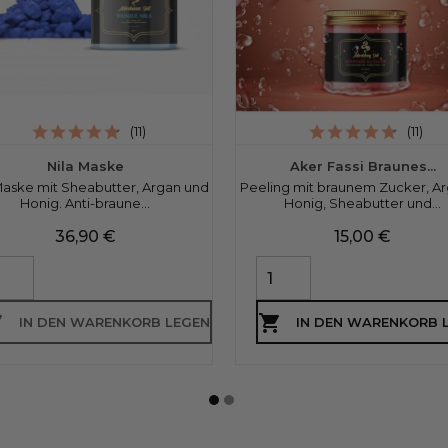
(11)
(11)
Nila Maske
Aker Fassi Braunes...
Maske mit Sheabutter, Argan und
Peeling mit braunem Zucker, Ar
Honig. Anti-braune...
Honig, Sheabutter und...
Preis
Preis
36,90 €
15,00 €


IN DEN WARENKORB LEGEN
IN DEN WARENKORB 