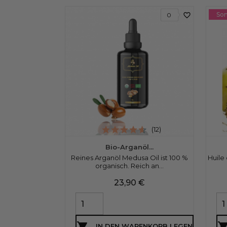
Son
favorite_border
0
(12)
Bio-Arganöl...
Reines Arganöl Medusa Oil ist 100 %
Huile
organisch. Reich an...
Preis
23,90 €

IN DEN WARENKORB LEGEN