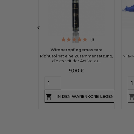

(1)
Wimpernpflegemascara
Rizinusöl hat eine Zusammensetzung,
Nila-
die es seit der Antike zu...
Preis
9,00 €

IN DEN WARENKORB LEGEN