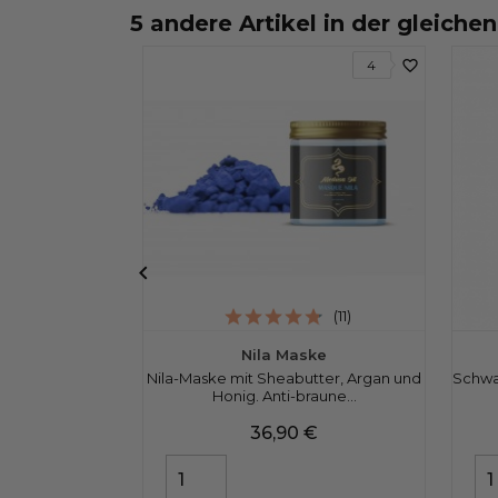
5 andere Artikel in der gleiche
favorite_border
4

(11)
Nila Maske
Nila-Maske mit Sheabutter, Argan und
Schwa
Honig. Anti-braune...
Preis
36,90 €