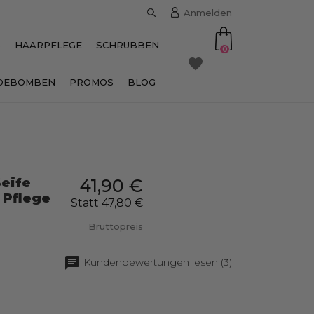
Anmelden
S
HAARPFLEGE
SCHRUBBEN
0
favorite
DEBOMBEN
PROMOS
BLOG
Seife
41,90 €
e Pflege
Statt 47,80 €
Bruttopreis
Kundenbewertungen lesen (3)