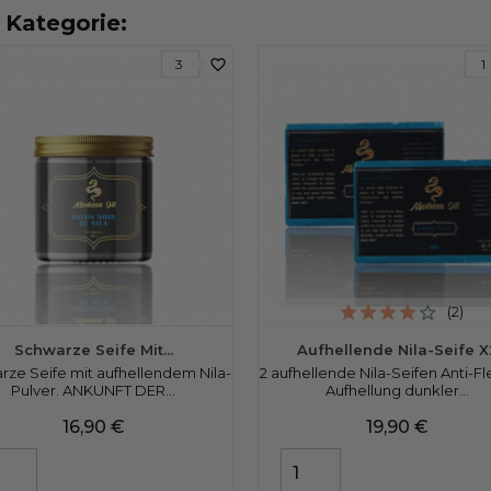
n Kategorie:
favorite_border
3
1
(2)
Schwarze Seife Mit...
Aufhellende Nila-Seife X
rze Seife mit aufhellendem Nila-
2 aufhellende Nila-Seifen Anti-F
Pulver. ANKUNFT DER...
Aufhellung dunkler...
Preis
Preis
16,90 €
19,90 €