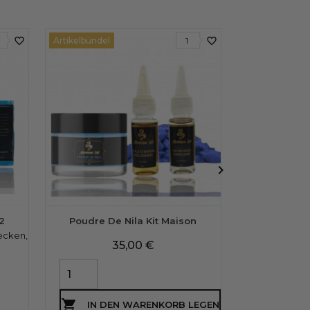
favorite_border
favorite_border
Artikelbündel
1

2
Poudre De Nila Kit Maison
Poud
lecken,
WAHR Nila-Pulve
Preis
35,00 €
P
2

IN DEN WARENKORB LEGEN