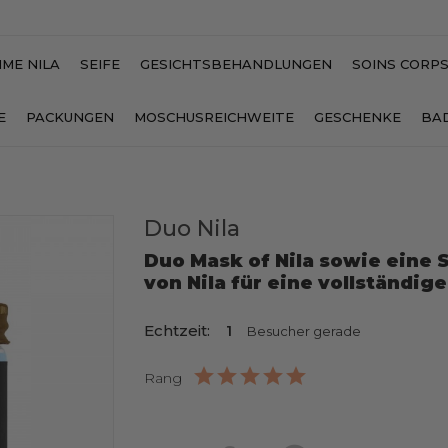
ME NILA
SEIFE
GESICHTSBEHANDLUNGEN
SOINS CORP
E
PACKUNGEN
MOSCHUSREICHWEITE
GESCHENKE
BA
Duo Nila
Artikelbündel
Duo Mask of Nila sowie eine 
von Nila für eine vollständig
Echtzeit:
1
Besucher gerade
Rang