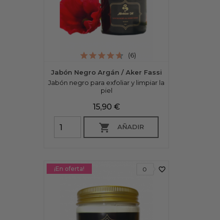
(6)
Jabón Negro Argán / Aker Fassi
Jabón negro para exfoliar y limpiar la
piel
Precio
15,90 €

AÑADIR
¡En oferta!
favorite_border
0