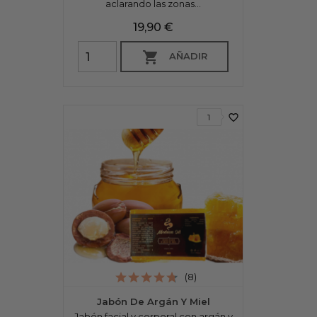
aclarando las zonas...
Precio
19,90 €

AÑADIR
favorite_border
1
(8)
Jabón De Argán Y Miel
Jabón facial y corporal con argán y