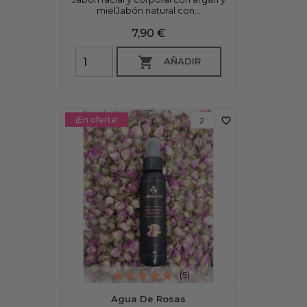
mielJabón natural con...
Precio
7,90 €

AÑADIR
¡En oferta!
favorite_border
2
(5)
Agua De Rosas