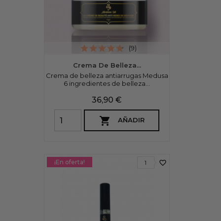
(9)
Crema De Belleza...
Crema de belleza antiarrugas Medusa
6 ingredientes de belleza...
Precio
36,90 €

AÑADIR
¡En oferta!
favorite_border
1