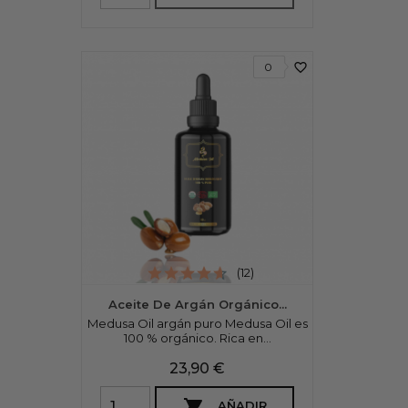
favorite_border
0
(12)
Aceite De Argán Orgánico...
Medusa Oil argán puro Medusa Oil es
100 % orgánico. Rica en...
Precio
23,90 €

AÑADIR