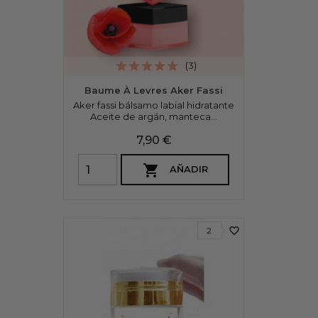
(3)
Baume À Levres Aker Fassi
Aker fassi bálsamo labial hidratante
Aceite de argán, manteca...
Precio
7,90 €

AÑADIR
favorite_border
2