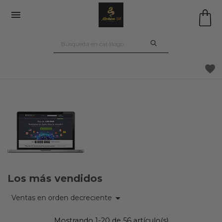

favorite
Los más vendidos

Ventas en orden decreciente
Mostrando 1-20 de 56 artículo(s)