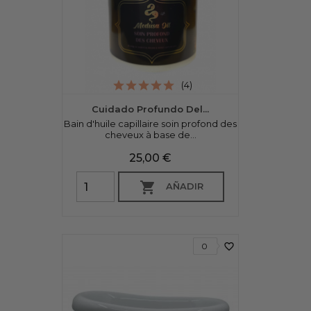
(4)
Cuidado Profundo Del...
Bain d'huile capillaire soin profond des
cheveux à base de...
Precio
25,00 €

AÑADIR
favorite_border
0