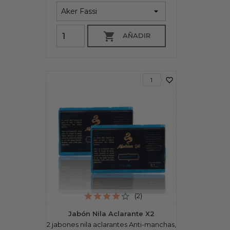

AÑADIR
favorite_border
1
(2)
Jabón Nila Aclarante X2
2 jabones nila aclarantes Anti-manchas,