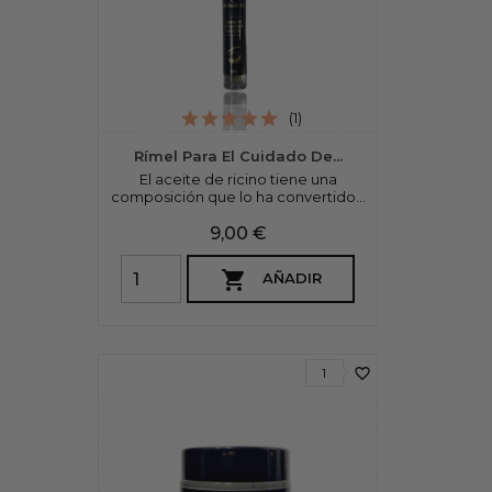
(1)
Rímel Para El Cuidado De...
El aceite de ricino tiene una
composición que lo ha convertido...
Precio
9,00 €

AÑADIR
favorite_border
1