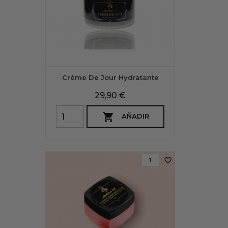
Crème De Jour Hydratante
Precio
29,90 €

AÑADIR
favorite_border
1