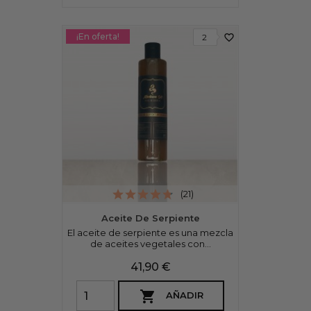
¡En oferta!
favorite_border
2
(21)
Aceite De Serpiente
El aceite de serpiente es una mezcla
de aceites vegetales con...
Precio
41,90 €

AÑADIR