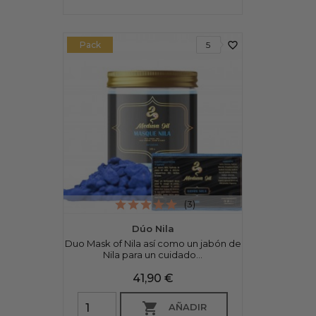
favorite_border
Pack
5
(3)
Dúo Nila
Duo Mask of Nila así como un jabón de
Nila para un cuidado...
Precio
41,90 €

AÑADIR