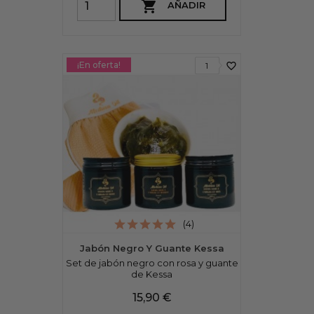

AÑADIR
¡En oferta!
favorite_border
1
(4)
Jabón Negro Y Guante Kessa
Set de jabón negro con rosa y guante
de Kessa
Precio
15,90 €