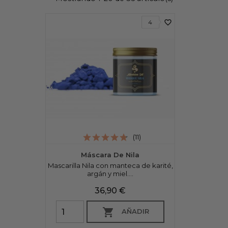
favorite_border
4
(11)
Máscara De Nila
Mascarilla Nila con manteca de karité,
argán y miel....
Precio
36,90 €

AÑADIR