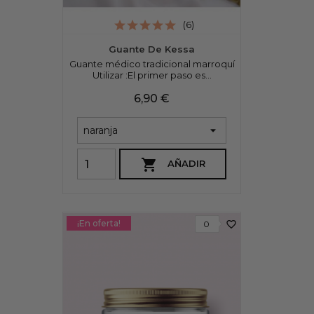
(6)
Guante De Kessa
Guante médico tradicional marroquí
Utilizar :El primer paso es...
Precio
6,90 €

AÑADIR
¡En oferta!
favorite_border
0