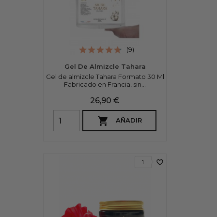
(9)
Gel De Almizcle Tahara
Gel de almizcle Tahara Formato 30 Ml
Fabricado en Francia, sin...
Precio
26,90 €

AÑADIR
favorite_border
1