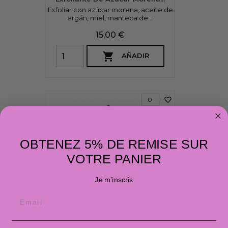
Exfoliar con azúcar morena, aceite de
argán, miel, manteca de...
Precio
15,00 €

AÑADIR
favorite_border
0
OBTENEZ 5% DE REMISE SUR
VOTRE PANIER
Je m’inscris
(6)