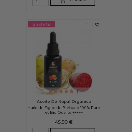
¡En oferta!
favorite_border
1
(11)
Aceite De Nopal Orgánico
Huile de Figue de Barbarie 100% Pure
et Bio Qualité +++++
Precio
45,90 €