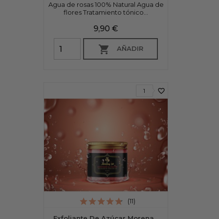
Agua de rosas 100% Natural Agua de
flores Tratamiento tónico...
Precio
9,90 €

AÑADIR
favorite_border
1
(11)
Exfoliante De Azúcar Morena...